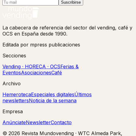
Suscribirse
La cabecera de referencia del sector del vending, café y
OCS en España desde 1990.
Editada por mpress publicaciones
Secciones
Vending · HORECA · OCS
Ferias &
Eventos
Asociaciones
Café
Archivo
Hemeroteca
Especiales digitales
Últimos
newsletters
Noticia de la semana
Empresa
Anúnciate
Newsletter
Contacto
©
2026
Revista Mundovending
·
WTC Almeda Park,