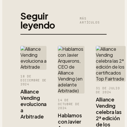
Seguir
MÁS
leyendo
ARTÍCULOS
18 DE
DICIEMBRE DE
2024
31 DE JULIO
Alliance
DE 2024
Vending
Alliance
14 DE
evoluciona
OCTUBRE DE
Vending
2024
a
celebra las
Hablamos
Arbitrade
2ª edición
con Javier
de los