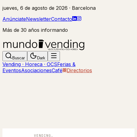
jueves, 6 de agosto de 2026
· Barcelona
Anúnciate
Newsletter
Contacto
Más de 30 años informando
Buscar
Dark
Vending · Horeca · OCS
Ferias &
Eventos
Asociaciones
Café
Directorios
VENDING,