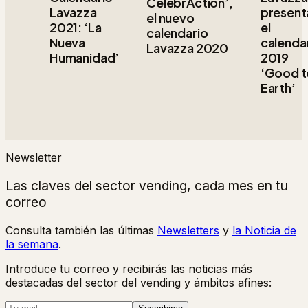
CelebrAction’,
Lavazza
present
el nuevo
2021: ‘La
el
calendario
Nueva
calenda
Lavazza 2020
Humanidad’
2019
‘Good t
Earth’
Newsletter
Las claves del sector vending, cada mes en tu
correo
Consulta también las últimas
Newsletters
y
la Noticia de
la semana
.
Introduce tu correo y recibirás las noticias más
destacadas del sector del vending y ámbitos afines: