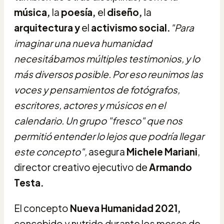
música,
la
poesía,
el
diseño,
la
arquitectura y
el
activismo social.
"Para
imaginar una nueva humanidad
necesitábamos múltiples testimonios, y lo
más diversos posible. Por eso reunimos las
voces y pensamientos de fotógrafos,
escritores, actores y músicos en el
calendario. Un grupo "fresco" que nos
permitió entender lo lejos que podría llegar
este concepto",
asegura
Michele Mariani
,
director creativo ejecutivo de
Armando
Testa.
El concepto
Nueva Humanidad 2021,
concebido y nutrido durante los meses de