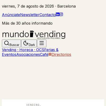
viernes, 7 de agosto de 2026
· Barcelona
Anúnciate
Newsletter
Contacto
Más de 30 años informando
Buscar
Dark
Vending · Horeca · OCS
Ferias &
Eventos
Asociaciones
Café
Directorios
VENDING,