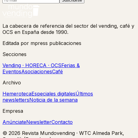
Suscribirse
La cabecera de referencia del sector del vending, café y
OCS en España desde 1990.
Editada por mpress publicaciones
Secciones
Vending · HORECA · OCS
Ferias &
Eventos
Asociaciones
Café
Archivo
Hemeroteca
Especiales digitales
Últimos
newsletters
Noticia de la semana
Empresa
Anúnciate
Newsletter
Contacto
©
2026
Revista Mundovending
·
WTC Almeda Park,