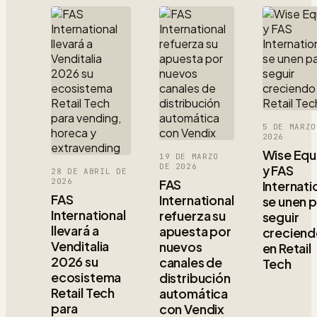
5 DE MARZO
2026
Wise Equ
19 DE MARZO
DE 2026
y FAS
28 DE ABRIL DE
2026
FAS
Internati
FAS
International
se unen 
International
refuerza su
seguir
llevará a
apuesta por
crecien
Venditalia
nuevos
en Retail
2026 su
canales de
Tech
ecosistema
distribución
Retail Tech
automática
para
con Vendix