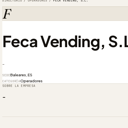
DIRECTORIO
/
OPERADORES
/
FECA VENDING, S.L.
F
Feca Vending, S.
-
Baleares, ES
SEDE
Operadores
CATEGORÍA
SOBRE LA EMPRESA
-