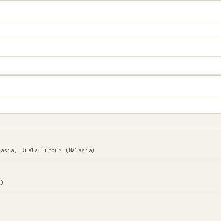
lasia, Kuala Lumpur (Malasia)
a)