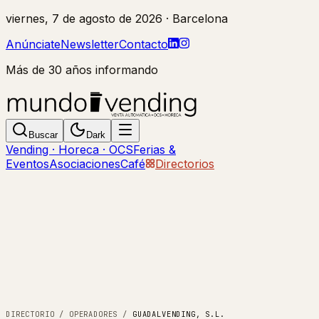
viernes, 7 de agosto de 2026
· Barcelona
Anúnciate
Newsletter
Contacto
Más de 30 años informando
Buscar
Dark
Vending · Horeca · OCS
Ferias &
Eventos
Asociaciones
Café
Directorios
DIRECTORIO
/
OPERADORES
/
GUADALVENDING, S.L.