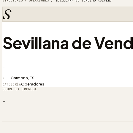
DIRECTORIO
/
OPERADORES
/
SEVILLANA DE VENDING (SEVEN)
S
Sevillana de Vend
-
Carmona, ES
SEDE
Operadores
CATEGORÍA
SOBRE LA EMPRESA
-