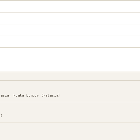
lasia, Kuala Lumpur (Malasia)
a)