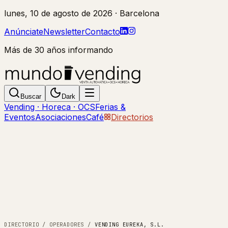
lunes, 10 de agosto de 2026
· Barcelona
Anúnciate
Newsletter
Contacto
Más de 30 años informando
Buscar
Dark
Vending · Horeca · OCS
Ferias &
Eventos
Asociaciones
Café
Directorios
DIRECTORIO
/
OPERADORES
/
VENDING EUREKA, S.L.