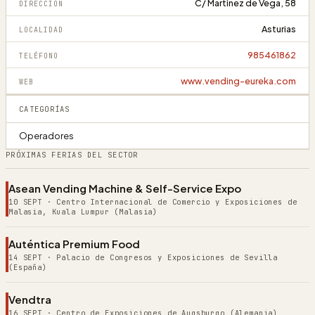
C/ Martinez de Vega, 58
DIRECCIÓN
Asturias
LOCALIDAD
985461862
TELÉFONO
www.vending-eureka.com
WEB
CATEGORÍAS
Operadores
PRÓXIMAS FERIAS DEL SECTOR
Asean Vending Machine & Self-Service Expo
10 SEPT
·
Centro Internacional de Comercio y Exposiciones de
Malasia, Kuala Lumpur (Malasia)
Auténtica Premium Food
14 SEPT
·
Palacio de Congresos y Exposiciones de Sevilla
(España)
Vendtra
16 SEPT
·
Centro de Exposiciones de Augsburgo (Alemania)