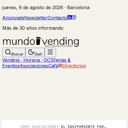
jueves, 6 de agosto de 2026
· Barcelona
Anúnciate
Newsletter
Contacto
Más de 30 años informando
Buscar
Dark
Vending · Horeca · OCS
Ferias &
Eventos
Asociaciones
Café
Directorios
HOME
·
ASOCIACIONES
·
EL EQUIPAMIENTO PARA HOSTELERÍA ESPAÑOL SE EXHIBE EN LA FERIA SIRHA LYON