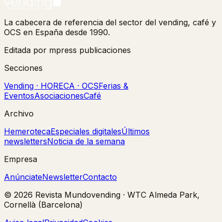
La cabecera de referencia del sector del vending, café y
OCS en España desde 1990.
Editada por mpress publicaciones
Secciones
Vending · HORECA · OCS
Ferias &
Eventos
Asociaciones
Café
Archivo
Hemeroteca
Especiales digitales
Últimos
newsletters
Noticia de la semana
Empresa
Anúnciate
Newsletter
Contacto
©
2026
Revista Mundovending
·
WTC Almeda Park,
Cornellà (Barcelona)