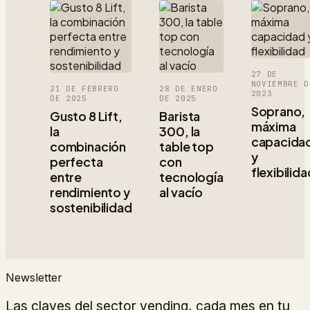
27 DE
NOVIEMBRE D
21 DE FEBRERO
28 DE ENERO
2023
DE 2025
DE 2025
Soprano,
Gusto 8 Lift,
Barista
máxima
la
300, la
capacida
combinación
table top
y
perfecta
con
flexibilida
entre
tecnología
rendimiento y
al vacío
sostenibilidad
Newsletter
Las claves del sector vending, cada mes en tu