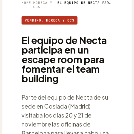
HOME
·
HORECA Y
·
EL EQUIPO DE NECTA PARTICIPA EN UN ESCAPE ROOM PARA FOMENTAR EL TEAM BUILDING
OCS
VENDING, HORECA Y OCS
El equipo de Necta
participa en un
escape room para
fomentar el team
building
Parte del equipo de Necta de su
sede en Coslada (Madrid)
visitaba los días 20 y 21 de
noviembre las oficinas de
Barcelona para llevar a cabo una