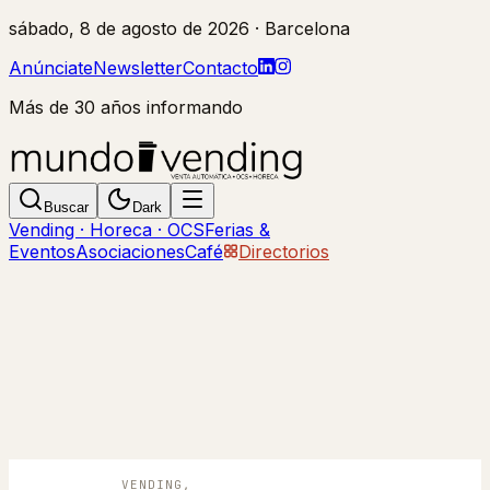
sábado, 8 de agosto de 2026
· Barcelona
Anúnciate
Newsletter
Contacto
Más de 30 años informando
Buscar
Dark
Vending · Horeca · OCS
Ferias &
Eventos
Asociaciones
Café
Directorios
VENDING,