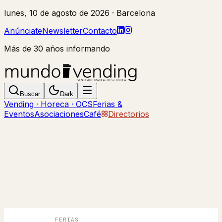
lunes, 10 de agosto de 2026
· Barcelona
Anúnciate
Newsletter
Contacto
Más de 30 años informando
Buscar
Dark
Vending · Horeca · OCS
Ferias &
Eventos
Asociaciones
Café
Directorios
FERIAS