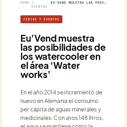
HOME
·
Y
·
EU’VEND MUESTRA LAS POSIBILIDADES DE LOS WATERCOOLER EN EL ÁREA ‘WATER WORKS’
EVENTOS
FERIAS Y EVENTOS
Eu’Vend muestra
las posibilidades de
los watercooler en
el área ‘Water
works’
En el año 2014 se incrementó de
nuevo en Alemania el consumo
per cápita de aguas minerales y
medicinales. Con unos 148 litros,
el agua se mantiene como la