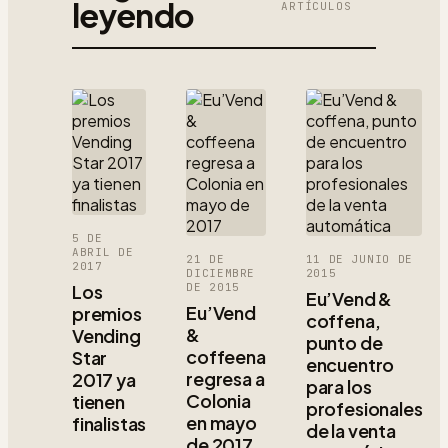
leyendo
ARTÍCULOS
5 DE
ABRIL DE
21 DE
11 DE JUNIO DE
2017
DICIEMBRE
2015
Los
DE 2015
Eu’Vend &
Eu’Vend
premios
coffena,
&
Vending
punto de
coffeena
Star
encuentro
regresa a
2017 ya
para los
Colonia
tienen
profesionales
en mayo
finalistas
de la venta
de 2017