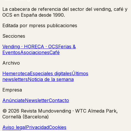
La cabecera de referencia del sector del vending, café y
OCS en España desde 1990.
Editada por mpress publicaciones
Secciones
Vending · HORECA · OCS
Ferias &
Eventos
Asociaciones
Café
Archivo
Hemeroteca
Especiales digitales
Últimos
newsletters
Noticia de la semana
Empresa
Anúnciate
Newsletter
Contacto
©
2026
Revista Mundovending
·
WTC Almeda Park,
Cornellà (Barcelona)
Aviso legal
Privacidad
Cookies