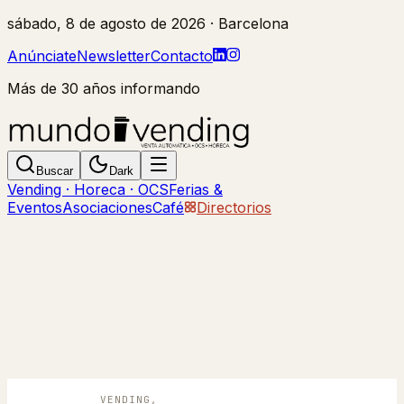
sábado, 8 de agosto de 2026
· Barcelona
Anúnciate
Newsletter
Contacto
Más de 30 años informando
Buscar
Dark
Vending · Horeca · OCS
Ferias &
Eventos
Asociaciones
Café
Directorios
VENDING,