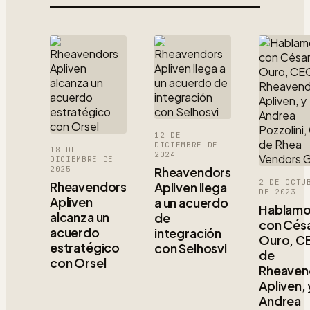
12 DE
DICIEMBRE DE
18 DE
2024
DICIEMBRE DE
2025
Rheavendors
2 DE OCTU
Rheavendors
Apliven llega
DE 2023
Apliven
a un acuerdo
Hablam
alcanza un
de
con Cés
acuerdo
integración
Ouro, C
estratégico
con Selhosvi
de
con Orsel
Rheaven
Apliven, 
Andrea