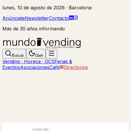
lunes, 10 de agosto de 2026
· Barcelona
Anúnciate
Newsletter
Contacto
Más de 30 años informando
Buscar
Dark
Vending · Horeca · OCS
Ferias &
Eventos
Asociaciones
Café
Directorios
VENDING,