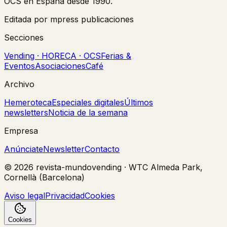
OCS en España desde 1990.
Editada por mpress publicaciones
Secciones
Vending · HORECA · OCS
Ferias &
Eventos
Asociaciones
Café
Archivo
Hemeroteca
Especiales digitales
Últimos
newsletters
Noticia de la semana
Empresa
Anúnciate
Newsletter
Contacto
©
2026
revista-mundovending
·
WTC Almeda Park,
Cornellà (Barcelona)
Aviso legal
Privacidad
Cookies
Cookies