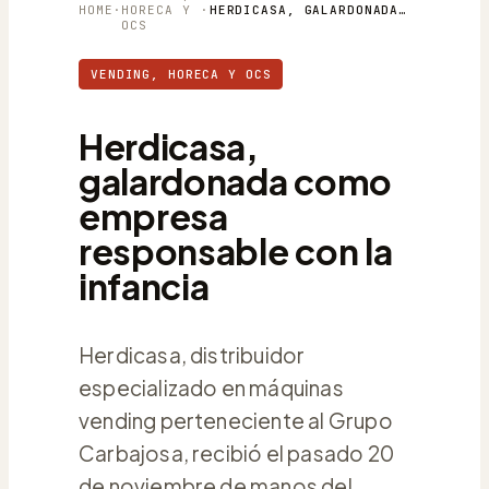
HOME
·
HORECA Y
·
HERDICASA, GALARDONADA COMO EMPRESA RESPONSABLE CON LA INFANCIA
OCS
VENDING, HORECA Y OCS
Herdicasa,
galardonada como
empresa
responsable con la
infancia
Herdicasa, distribuidor
especializado en máquinas
vending perteneciente al Grupo
Carbajosa, recibió el pasado 20
de noviembre de manos del