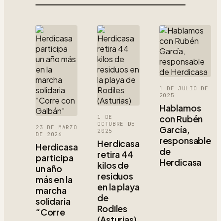
1 DE JULIO DE
2025
Hablamos
con Rubén
1 DE
OCTUBRE DE
23 DE MARZO
García,
2025
DE 2026
responsable
Herdicasa
Herdicasa
de
retira 44
participa
Herdicasa
kilos de
un año
residuos
más en la
en la playa
marcha
de
solidaria
Rodiles
“Corre
(Asturias)