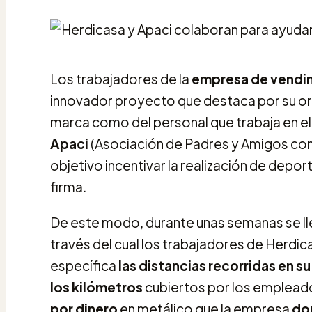
Los trabajadores de la
empresa de vendin
innovador proyecto que destaca por su orig
marca como del personal que trabaja en ell
Apaci
(Asociación de Padres y Amigos co
objetivo incentivar la realización de depo
firma.
De este modo, durante unas semanas se ll
través del cual los trabajadores de Herdi
específica
las distancias recorridas en su 
los kilómetros
cubiertos por los empleado
por dinero
en metálico que la empresa
do