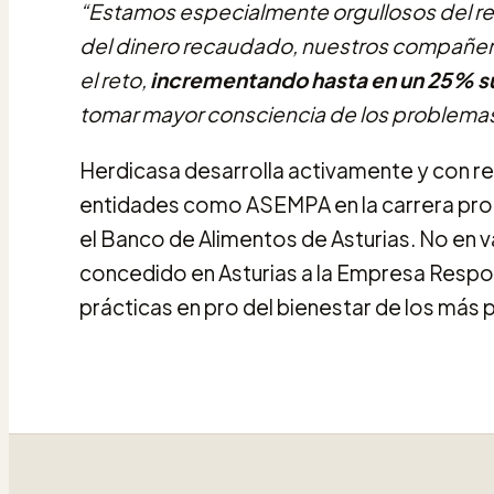
“Estamos especialmente orgullosos del r
del dinero recaudado, nuestros compañero
el reto,
incrementando hasta en un 25% su
tomar mayor consciencia de los problemas s
Herdicasa desarrolla activamente y con re
entidades como ASEMPA en la carrera pro
el Banco de Alimentos de Asturias. No en v
concedido en Asturias a la Empresa Responsa
prácticas en pro del bienestar de los más