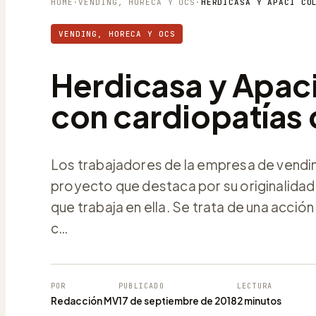
HOME
·
VENDING, HORECA Y OCS
·
VENDING, HORECA Y OCS
Herdicasa y Apaci
con cardiopatías
Los trabajadores de la empresa de vendin
proyecto que destaca por su originalidad
que trabaja en ella. Se trata de una acció
c…
POR
PUBLICADO
LECTURA
Redacción MV
17 de septiembre de 2018
2 minutos