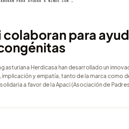
HERDICASA Y APACI COLABORAN PARA AYUDAR A NIÑOS CON CARDIOPATÍAS CONGÉNITAS
 colaboran para ayud
 congénitas
g asturiana Herdicasa han desarrollado un innova
, implicación y empatía, tanto de la marca como d
n solidaria a favor de la Apaci (Asociación de Padr