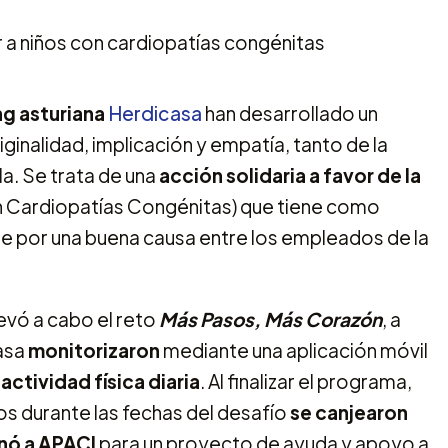
g asturiana
Herdicasa
han desarrollado un
inalidad, implicación y empatía, tanto de la
a. Se trata de una
acción solidaria a favor de la
n Cardiopatías Congénitas) que tiene como
rte por una buena causa entre los empleados de la
evó a cabo el reto
Más Pasos, Más Corazón
, a
casa
monitorizaron
mediante una aplicación móvil
actividad física diaria
. Al finalizar el programa,
s durante las fechas del desafío
se canjearon
nó a APACI
para un proyecto de ayuda y apoyo a