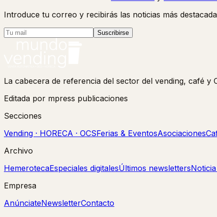
Introduce tu correo y recibirás las noticias más destacada
Suscribirse
La cabecera de referencia del sector del vending, café 
Editada por mpress publicaciones
Secciones
Vending · HORECA · OCS
Ferias & Eventos
Asociaciones
Ca
Archivo
Hemeroteca
Especiales digitales
Últimos newsletters
Notici
Empresa
Anúnciate
Newsletter
Contacto