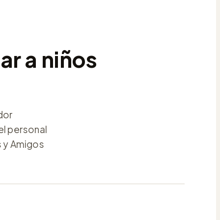
ar a niños
dor
el personal
es y Amigos