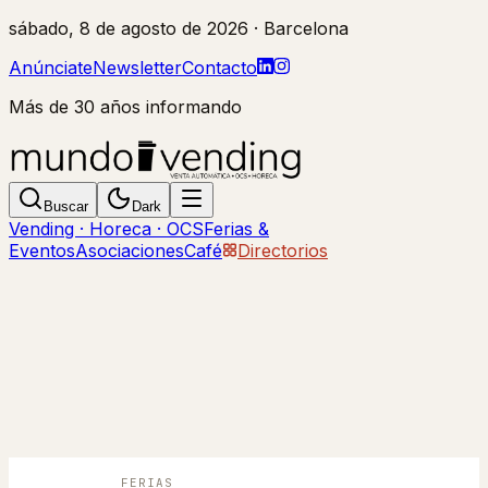
sábado, 8 de agosto de 2026
· Barcelona
Anúnciate
Newsletter
Contacto
Más de 30 años informando
Buscar
Dark
Vending · Horeca · OCS
Ferias &
Eventos
Asociaciones
Café
Directorios
FERIAS