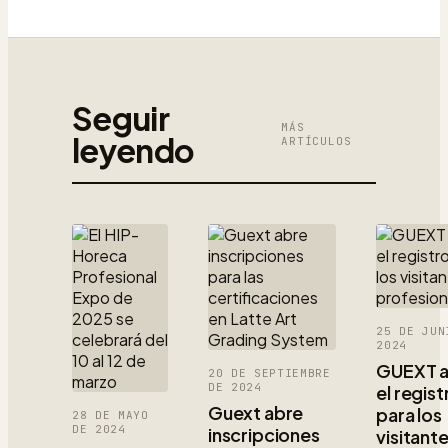
Seguir
MÁS
leyendo
ARTÍCULOS
25 DE JUN
2024
GUEXT a
20 DE SEPTIEMBRE
DE 2024
el regist
Guext abre
para los
28 DE MAYO
DE 2024
inscripciones
visitant