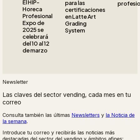
El HIP-
para las
profesi
Horeca
certificaciones
Profesional
en Latte Art
Expo de
Grading
2025 se
System
celebrará
del 10 al 12
de marzo
Newsletter
Las claves del sector vending, cada mes en tu
correo
Consulta también las últimas
Newsletters
y
la Noticia de
la semana
.
Introduce tu correo y recibirás las noticias más
destacadas del sector del vending y ámbitos afines: