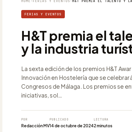
HOME
·
FERIAS Y EVENTOS
·
FERIAS Y EVENTOS
H&T premia el tale
y la industria turís
La sexta edición de los premios H&T Award
Innovación en Hostelería que se celebrará 
Congresos de Málaga. Los premios se en
iniciativas, sol…
POR
PUBLICADO
LECTURA
Redacción MV
14 de octubre de 2024
2 minutos