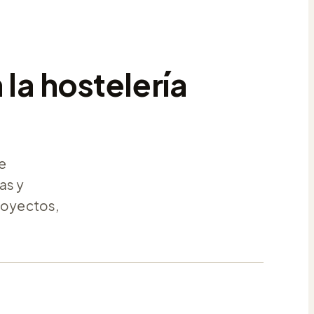
 la hostelería
de
as y
royectos,