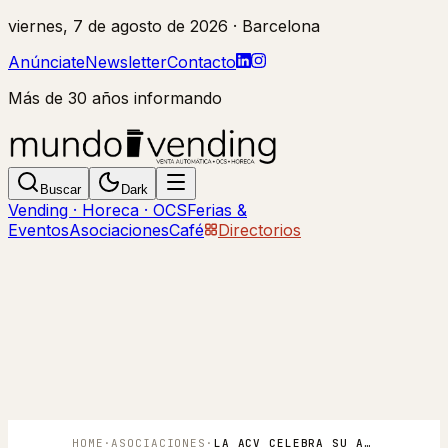
viernes, 7 de agosto de 2026
· Barcelona
Anúnciate
Newsletter
Contacto
Más de 30 años informando
Buscar
Dark
Vending · Horeca · OCS
Ferias &
Eventos
Asociaciones
Café
Directorios
HOME
·
ASOCIACIONES
·
LA ACV CELEBRA SU ASAMBLEA GENERAL EL PRÓXIMO 5 DE MARZO