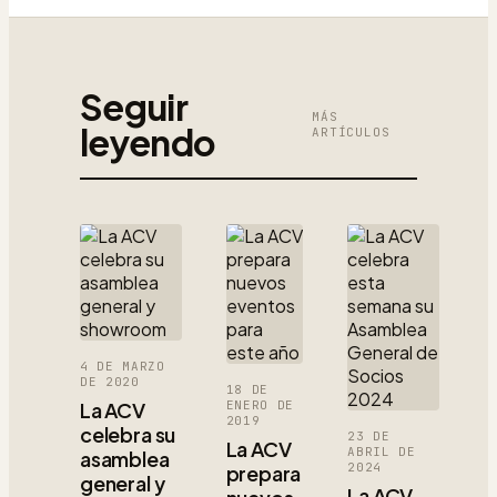
Seguir
MÁS
leyendo
ARTÍCULOS
4 DE MARZO
DE 2020
18 DE
La ACV
ENERO DE
2019
celebra su
23 DE
La ACV
ABRIL DE
asamblea
2024
prepara
general y
La ACV