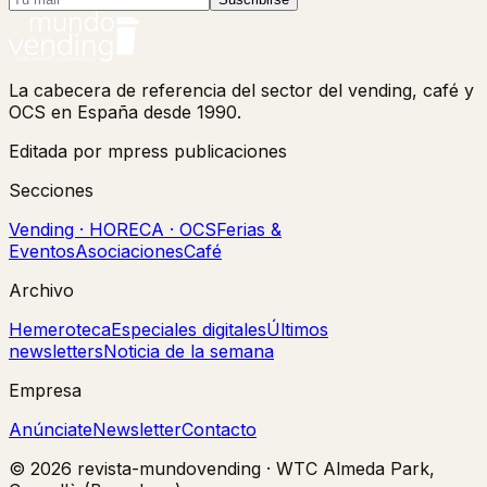
La cabecera de referencia del sector del vending, café y
OCS en España desde 1990.
Editada por mpress publicaciones
Secciones
Vending · HORECA · OCS
Ferias &
Eventos
Asociaciones
Café
Archivo
Hemeroteca
Especiales digitales
Últimos
newsletters
Noticia de la semana
Empresa
Anúnciate
Newsletter
Contacto
©
2026
revista-mundovending
·
WTC Almeda Park,