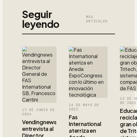
Seguir
MÁS
leyendo
ARTÍCULOS
12 DE S
DE 2022
16 DE MAYO DE
2023
Educar
17 DE JUNIO DE
2024
Fas
recicla
Vendingnews
International
gran o
entrevista al
aterriza en
de Trit
Director