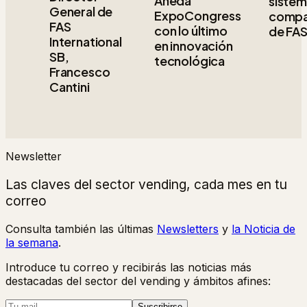
Aneda
sistem
General de
ExpoCongress
compa
FAS
con lo último
de FA
International
en innovación
SB,
tecnológica
Francesco
Cantini
Newsletter
Las claves del sector vending, cada mes en tu
correo
Consulta también las últimas
Newsletters
y
la Noticia de
la semana
.
Introduce tu correo y recibirás las noticias más
destacadas del sector del vending y ámbitos afines:
Suscribirse