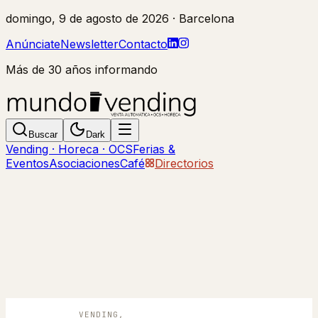
domingo, 9 de agosto de 2026
· Barcelona
Anúnciate
Newsletter
Contacto
Más de 30 años informando
Buscar
Dark
Vending · Horeca · OCS
Ferias &
Eventos
Asociaciones
Café
Directorios
VENDING,