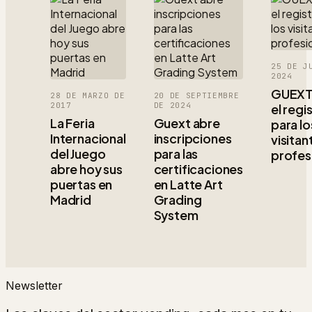
25 DE J
2024
GUEXT
28 DE MARZO DE
20 DE SEPTIEMBRE
2017
DE 2024
el regi
La Feria
Guext abre
para lo
Internacional
inscripciones
visitan
del Juego
para las
profes
abre hoy sus
certificaciones
puertas en
en Latte Art
Madrid
Grading
System
Newsletter