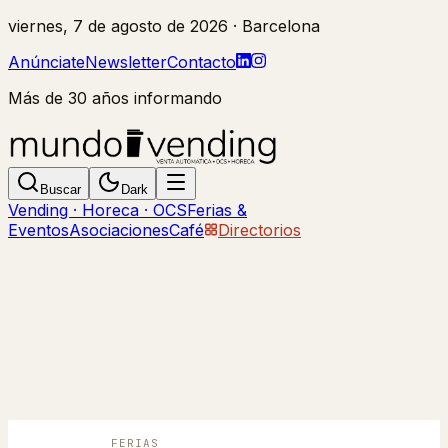
viernes, 7 de agosto de 2026
· Barcelona
Anúnciate
Newsletter
Contacto
Más de 30 años informando
Buscar
Dark
Vending · Horeca · OCS
Ferias &
Eventos
Asociaciones
Café
Directorios
FERIAS