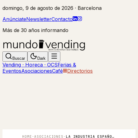
domingo, 9 de agosto de 2026
· Barcelona
Anúnciate
Newsletter
Contacto
Más de 30 años informando
Buscar
Dark
Vending · Horeca · OCS
Ferias &
Eventos
Asociaciones
Café
Directorios
HOME
·
ASOCIACIONES
·
LA INDUSTRIA ESPAÑOLA DE EQUIPAMIENTO PARA HOSTELERÍA CRECE UN 5%