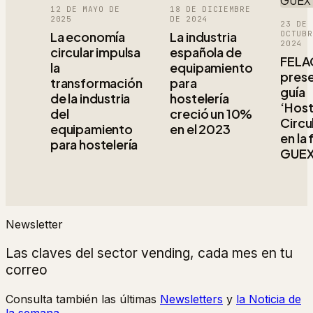
12 DE MAYO DE
18 DE DICIEMBRE
2025
DE 2024
23 DE
La economía
La industria
OCTUBR
2024
circular impulsa
española de
FELA
la
equipamiento
prese
transformación
para
guía
de la industria
hostelería
‘Host
del
creció un 10%
Circu
equipamiento
en el 2023
en la 
para hostelería
GUE
Newsletter
Las claves del sector vending, cada mes en tu
correo
Consulta también las últimas
Newsletters
y
la Noticia de
la semana
.