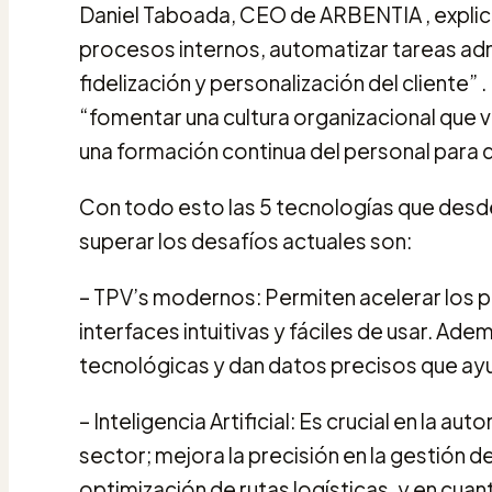
Daniel Taboada, CEO de ARBENTIA , explica
procesos internos, automatizar tareas admi
fidelización y personalización del cliente”
“fomentar una cultura organizacional que va
una formación continua del personal para 
Con todo esto las 5 tecnologías que des
superar los desafíos actuales son:
– TPV’s modernos: Permiten acelerar los
interfaces intuitivas y fáciles de usar. Ade
tecnológicas y dan datos precisos que ayu
– Inteligencia Artificial: Es crucial en la 
sector; mejora la precisión en la gestión d
optimización de rutas logísticas, y en cu