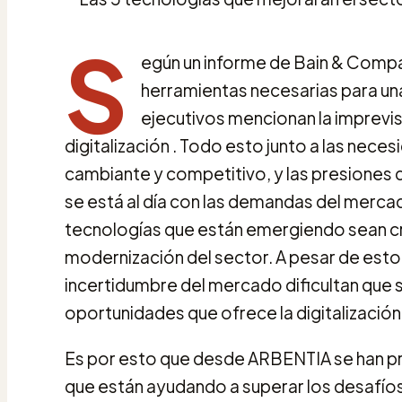
S
egún un informe de Bain & Comp
herramientas necesarias para una
ejecutivos mencionan la imprevis
digitalización . Todo esto junto a las nec
cambiante y competitivo, y las presiones d
se está al día con las demandas del merca
tecnologías que están emergiendo sean cru
modernización del sector. A pesar de esto, 
incertidumbre del mercado dificultan que
oportunidades que ofrece la digitalización
Es por esto que desde ARBENTIA se han pro
que están ayudando a superar los desafíos