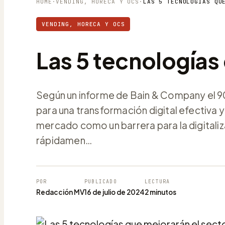
HOME
·
VENDING, HORECA Y OCS
·
LAS 5 TECNOLOGÍAS QU
VENDING, HORECA Y OCS
Las 5 tecnologías
Según un informe de Bain & Company el 
para una transformación digital efectiva y
mercado como un barrera para la digitali
rápidamen…
POR
PUBLICADO
LECTURA
Redacción MV
16 de julio de 2024
2 minutos