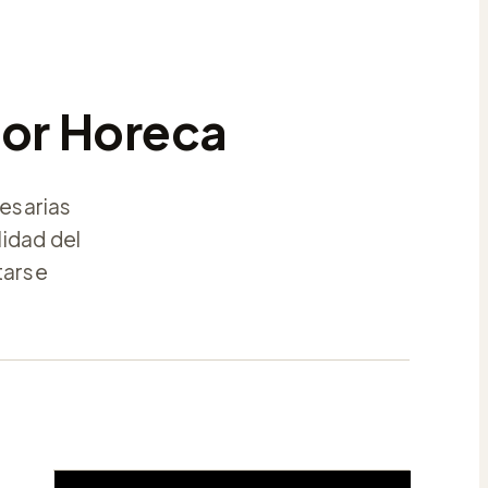
tor Horeca
esarias
lidad del
tarse