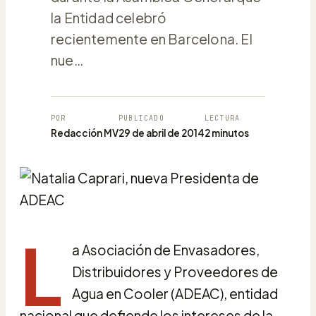
la Entidad celebró
recientemente en Barcelona. El
nue…
POR
PUBLICADO
LECTURA
Redacción MV
29 de abril de 2014
2 minutos
L
a Asociación de Envasadores,
Distribuidores y Proveedores de
Agua en Cooler (ADEAC), entidad
nacional que defiende los intereses de la