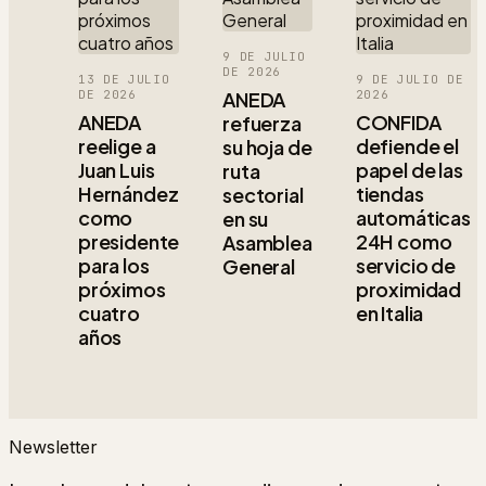
9 DE JULIO
DE 2026
13 DE JULIO
9 DE JULIO DE
DE 2026
ANEDA
2026
ANEDA
CONFIDA
refuerza
reelige a
defiende el
su hoja de
Juan Luis
papel de las
ruta
Hernández
tiendas
sectorial
como
automáticas
en su
presidente
24H como
Asamblea
para los
servicio de
General
próximos
proximidad
cuatro
en Italia
años
Newsletter