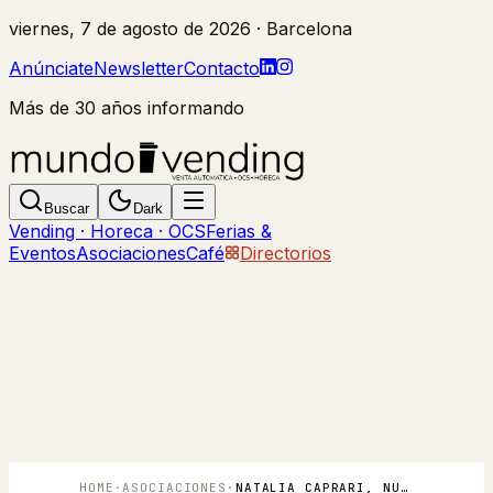
viernes, 7 de agosto de 2026
· Barcelona
Anúnciate
Newsletter
Contacto
Más de 30 años informando
Buscar
Dark
Vending · Horeca · OCS
Ferias &
Eventos
Asociaciones
Café
Directorios
HOME
·
ASOCIACIONES
·
NATALIA CAPRARI, NUEVA PRESIDENTA DE ADEAC