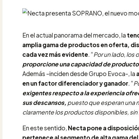
En el actual panorama del mercado, la
ten
amplia gama de productos en oferta, di
cada vez más evidente
. “
Por un lado, los
proporcione una capacidad de producto si
Además –inciden desde Grupo Evoca-, la
en un factor diferenciador y ganador
. “
Po
exigentes respecto a la experiencia ofr
sus descansos,
puesto que esperan una ma
claramente los productos disponibles, sin 
En este sentido,
Necta pone a disposici
pertenece al segmento de alta gama del 