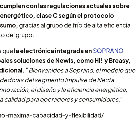
cumplen con las regulaciones actuales sobre
energético, clase C según el protocolo
nsumo,
gracias al grupo de frío de alta eficiencia
o del grupo.
e que
la electrónica integrada en
SOPRANO
pales soluciones de Newis, como Hi! y Breasy,
dicional.
“
Bienvenidos a Soprano, el modelo que
ndedoras del segmento Impulse de Necta.
nnovación, el diseño y la eficiencia energética,
lta calidad para operadores y consumidores.
”
o-maxima-capacidad-y-flexibilidad/