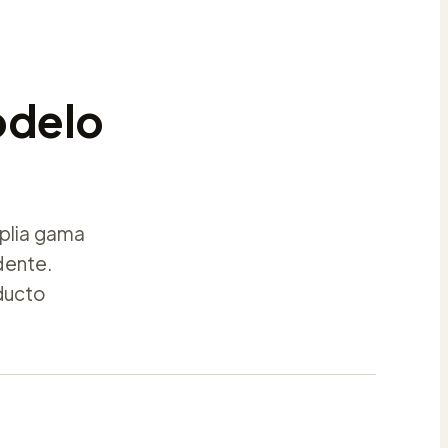
odelo
mplia gama
dente.
ducto