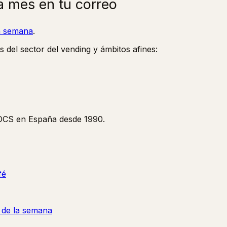
a mes en tu correo
la semana
.
s del sector del vending y ámbitos afines:
y OCS en España desde 1990.
fé
a de la semana