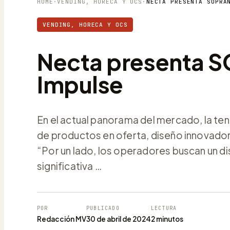
HOME
·
VENDING, HORECA Y OCS
·
NECTA PRESENTA SOPRA
VENDING, HORECA Y OCS
Necta presenta 
Impulse
En el actual panorama del mercado, la te
de productos en oferta, diseño innovado
“Por un lado, los operadores buscan un d
significativa …
POR
PUBLICADO
LECTURA
Redacción MV
30 de abril de 2024
2 minutos