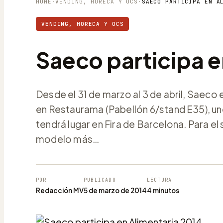
HOME
·
VENDING, HORECA Y OCS
·
SAECO PARTICIPA EN A
VENDING, HORECA Y OCS
Saeco participa e
Desde el 31 de marzo al 3 de abril, Saec
en Restaurama (Pabellón 6/stand E35), uno 
tendrá lugar en Fira de Barcelona. Para 
modelo más…
POR
PUBLICADO
LECTURA
Redacción MV
5 de marzo de 2014
4 minutos