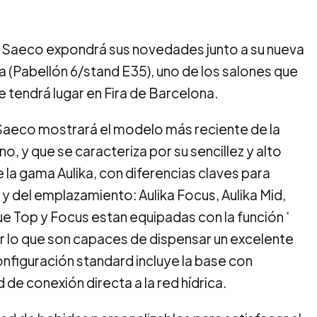
il, Saeco expondrá sus novedades junto a su nueva
(Pabellón 6/stand E35), uno de los salones que
ue tendrá lugar en Fira de Barcelona.
Saeco mostrará el modelo más reciente de la
, y que se caracteriza por su sencillez y alto
 la gama Aulika, con diferencias claves para
y del emplazamiento: Aulika Focus, Aulika Mid,
ue Top y Focus estan equipadas con la función ‘
r lo que son capaces de dispensar un excelente
nfiguración standard incluye la base con
 de conexión directa a la red hídrica.