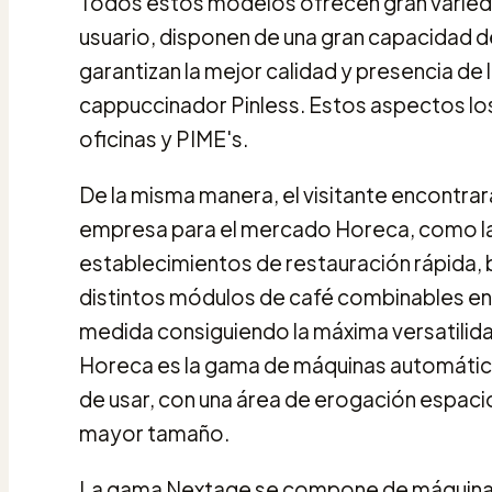
Todos estos modelos ofrecen gran varieda
usuario, disponen de una gran capacidad d
garantizan la mejor calidad y presencia de 
cappuccinador Pinless. Estos aspectos los
oficinas y PIME's.
De la misma manera, el visitante encontrar
empresa para el mercado Horeca, como la
establecimientos de restauración rápida, 
distintos módulos de café combinables entr
medida consiguiendo la máxima versatilida
Horeca es la gama de máquinas automáticas 
de usar, con una área de erogación espaci
mayor tamaño.
La gama Nextage se compone de máquinas