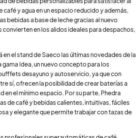
d de bebidas personalizables para satisfacer al
e café y agua en un espacio reducido y además,
las bebidas a base de leche gracias al nuevo
 convierten en los alidos ideales para despachos,
á en el stand de Saeco las últimas novedades de la
 gama Idea, un nuevo concepto para los
bufffets desayuno y autoservicio, ya que con
e sí, ofrecen la posibilidad de crear baterías a
d en el mínimo espacio. Por su parte, Phedra
de café y bebidas calientes, intuitivas, fáciles
osa y elegante que permite trabajar con tazas de
 profesionales superautomáticas de café