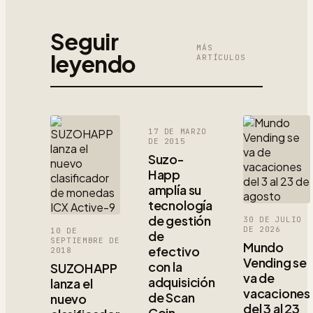
Seguir
MÁS
leyendo
ARTÍCULOS
17 DE MARZO
DE 2015
Suzo-
Happ
amplía su
tecnología
de gestión
30 DE JULIO
DE 2026
10 DE
de
SEPTIEMBRE DE
Mundo
efectivo
2018
Vending se
con la
SUZOHAPP
va de
adquisición
lanza el
vacaciones
de Scan
nuevo
del 3 al 23
Coin