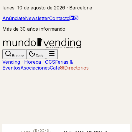
lunes, 10 de agosto de 2026
· Barcelona
Anúnciate
Newsletter
Contacto
Más de 30 años informando
Buscar
Dark
Vending · Horeca · OCS
Ferias &
Eventos
Asociaciones
Café
Directorios
VENDING,