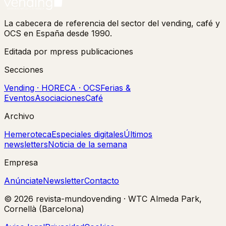
La cabecera de referencia del sector del vending, café y
OCS en España desde 1990.
Editada por mpress publicaciones
Secciones
Vending · HORECA · OCS
Ferias &
Eventos
Asociaciones
Café
Archivo
Hemeroteca
Especiales digitales
Últimos
newsletters
Noticia de la semana
Empresa
Anúnciate
Newsletter
Contacto
©
2026
revista-mundovending
·
WTC Almeda Park,
Cornellà (Barcelona)