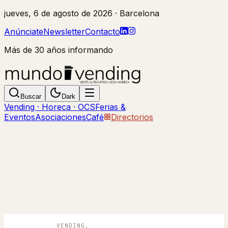
jueves, 6 de agosto de 2026
· Barcelona
Anúnciate
Newsletter
Contacto
Más de 30 años informando
Buscar
Dark
Vending · Horeca · OCS
Ferias &
Eventos
Asociaciones
Café
Directorios
VENDING,