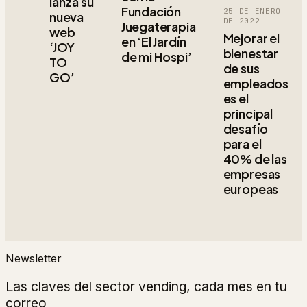
lanza su
Fundación
25 DE ENERO
nueva
DE 2022
Juegaterapia
web
Mejorar el
en ‘El Jardín
‘JOY
bienestar
de mi Hospi’
TO
de sus
GO’
empleados
es el
principal
desafío
para el
40% de las
empresas
europeas
Newsletter
Las claves del sector vending, cada mes en tu
correo