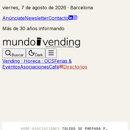
viernes, 7 de agosto de 2026
· Barcelona
Anúnciate
Newsletter
Contacto
Más de 30 años informando
Buscar
Dark
Vending · Horeca · OCS
Ferias &
Eventos
Asociaciones
Café
Directorios
HOME
·
ASOCIACIONES
·
TOLEDO SE PREPARA PARA ACOGER ANEDA EXPOCONGRESS 2025