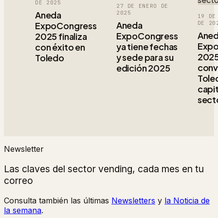
DE 2025
27 DE ENERO DE
Aneda
2025
19 DE
Aneda
DE 20
ExpoCongress
Ane
ExpoCongress
2025 finaliza
Expo
ya tiene fechas
con éxito en
202
y sede para su
Toledo
conv
edición 2025
Tole
capit
sect
Newsletter
Las claves del sector vending, cada mes en tu
correo
Consulta también las últimas
Newsletters
y
la Noticia de
la semana
.