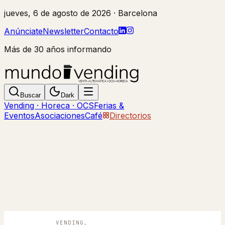
jueves, 6 de agosto de 2026
· Barcelona
Anúnciate
Newsletter
Contacto
Más de 30 años informando
Buscar
Dark
Vending · Horeca · OCS
Ferias &
Eventos
Asociaciones
Café
Directorios
VENDING,