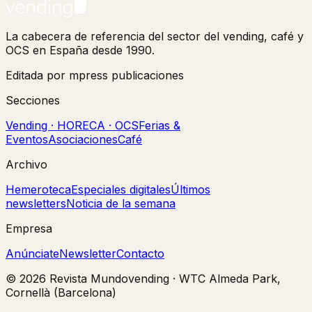
La cabecera de referencia del sector del vending, café y
OCS en España desde 1990.
Editada por mpress publicaciones
Secciones
Vending · HORECA · OCS
Ferias &
Eventos
Asociaciones
Café
Archivo
Hemeroteca
Especiales digitales
Últimos
newsletters
Noticia de la semana
Empresa
Anúnciate
Newsletter
Contacto
©
2026
Revista Mundovending
·
WTC Almeda Park,
Cornellà (Barcelona)