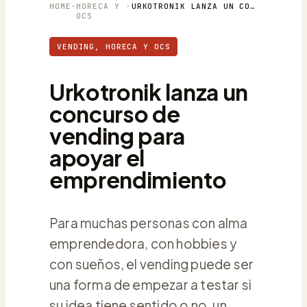
HOME
·
HORECA Y
·
URKOTRONIK LANZA UN CONCURSO DE VENDING PARA APOYAR EL EMPRENDIMIENTO
OCS
VENDING, HORECA Y OCS
Urkotronik lanza un
concurso de
vending para
apoyar el
emprendimiento
Para muchas personas con alma
emprendedora, con hobbies y
con sueños, el vending puede ser
una forma de empezar a testar si
su idea tiene sentido o no, un