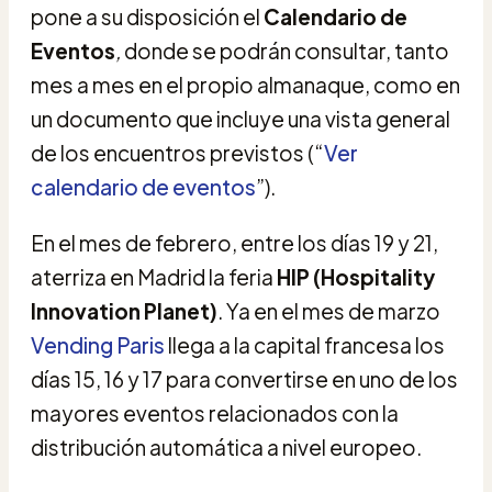
pone a su disposición el
Calendario de
Eventos
,
donde se podrán consultar, tanto
mes a mes en el propio almanaque, como en
un documento que incluye una vista general
de los encuentros previstos (“
Ver
calendario de eventos
”).
En el mes de febrero, entre los días 19 y 21,
aterriza en Madrid la feria
HIP (Hospitality
Innovation Planet)
. Ya en el mes de marzo
Vending Paris
llega a la capital francesa los
días 15, 16 y 17 para convertirse en uno de los
mayores eventos relacionados con la
distribución automática a nivel europeo.