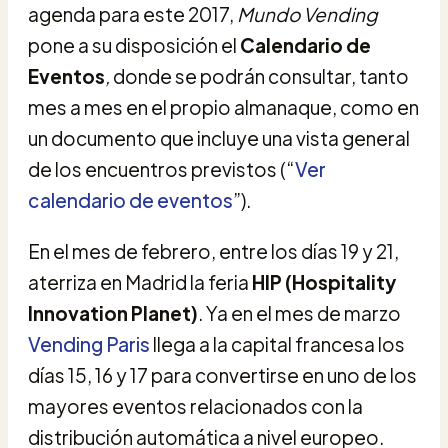
agenda para este 2017,
Mundo Vending
pone a su disposición el
Calendario de
Eventos
,
donde se podrán consultar, tanto
mes a mes en el propio almanaque, como en
un documento que incluye una vista general
de los encuentros previstos (“
Ver
calendario de eventos
”).
En el mes de febrero, entre los días 19 y 21,
aterriza en Madrid la feria
HIP (Hospitality
Innovation Planet)
. Ya en el mes de marzo
Vending Paris
llega a la capital francesa los
días 15, 16 y 17 para convertirse en uno de los
mayores eventos relacionados con la
distribución automática a nivel europeo.