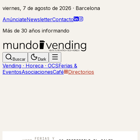
viernes, 7 de agosto de 2026
· Barcelona
Anúnciate
Newsletter
Contacto
Más de 30 años informando
Buscar
Dark
Vending · Horeca · OCS
Ferias &
Eventos
Asociaciones
Café
Directorios
FERIAS Y