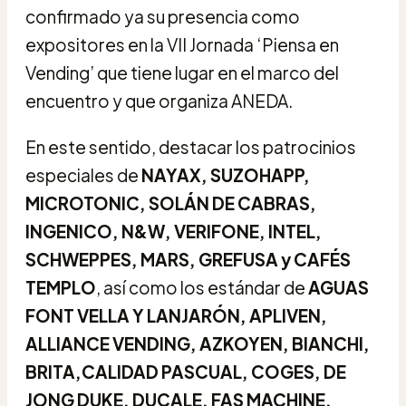
confirmado ya su presencia como
expositores en la VII Jornada ‘Piensa en
Vending’ que tiene lugar en el marco del
encuentro y que organiza ANEDA.
En este sentido, destacar los patrocinios
especiales de
NAYAX, SUZOHAPP,
MICROTONIC, SOLÁN DE CABRAS,
INGENICO, N&W, VERIFONE, INTEL,
SCHWEPPES, MARS, GREFUSA y CAFÉS
TEMPLO
, así como los estándar de
AGUAS
FONT VELLA Y LANJARÓN, APLIVEN,
ALLIANCE VENDING, AZKOYEN, BIANCHI,
BRITA,CALIDAD PASCUAL, COGES, DE
JONG DUKE, DUCALE, FAS MACHINE,