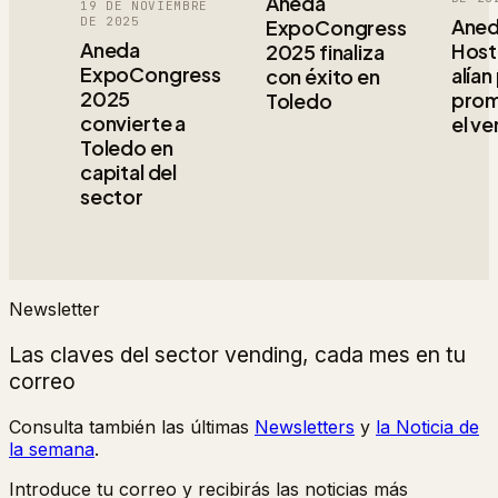
Aneda
19 DE NOVIEMBRE
DE 2025
Aned
ExpoCongress
Aneda
Host
2025 finaliza
ExpoCongress
alían
con éxito en
2025
prom
Toledo
convierte a
el v
Toledo en
capital del
sector
Newsletter
Las claves del sector vending, cada mes en tu
correo
Consulta también las últimas
Newsletters
y
la Noticia de
la semana
.
Introduce tu correo y recibirás las noticias más