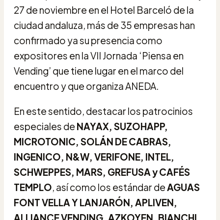
27 de noviembre en el Hotel Barceló de la
ciudad andaluza, más de 35 empresas han
confirmado ya su presencia como
expositores en la VII Jornada ‘Piensa en
Vending’ que tiene lugar en el marco del
encuentro y que organiza ANEDA.
En este sentido, destacar los patrocinios
especiales de
NAYAX, SUZOHAPP,
MICROTONIC, SOLÁN DE CABRAS,
INGENICO, N&W, VERIFONE, INTEL,
SCHWEPPES, MARS, GREFUSA y CAFÉS
TEMPLO
, así como los estándar de
AGUAS
FONT VELLA Y LANJARÓN, APLIVEN,
ALLIANCE VENDING, AZKOYEN, BIANCHI,