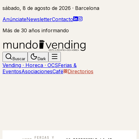
sábado, 8 de agosto de 2026
· Barcelona
Anúnciate
Newsletter
Contacto
Más de 30 años informando
Buscar
Dark
Vending · Horeca · OCS
Ferias &
Eventos
Asociaciones
Café
Directorios
FERIAS Y