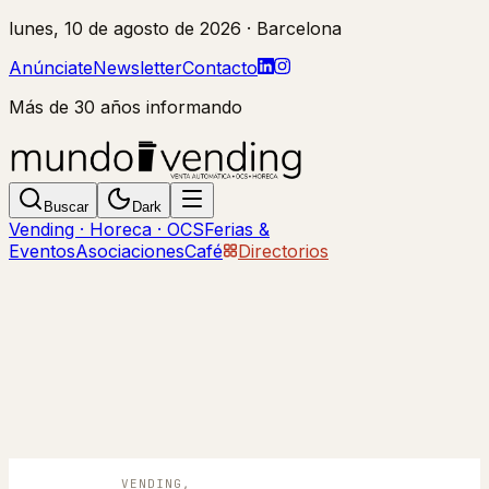
lunes, 10 de agosto de 2026
· Barcelona
Anúnciate
Newsletter
Contacto
Más de 30 años informando
Buscar
Dark
Vending · Horeca · OCS
Ferias &
Eventos
Asociaciones
Café
Directorios
VENDING,