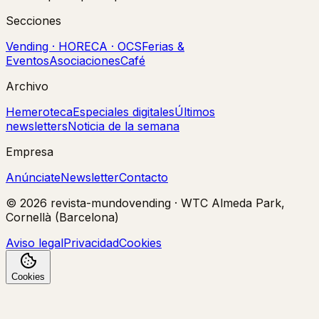
Secciones
Vending · HORECA · OCS
Ferias &
Eventos
Asociaciones
Café
Archivo
Hemeroteca
Especiales digitales
Últimos
newsletters
Noticia de la semana
Empresa
Anúnciate
Newsletter
Contacto
©
2026
revista-mundovending
·
WTC Almeda Park,
Cornellà (Barcelona)
Aviso legal
Privacidad
Cookies
Cookies