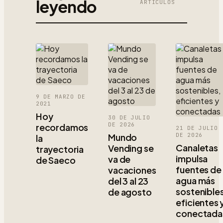
leyendo
ARTÍCULOS
9 DE MARZO DE
2021
Hoy
30 DE JULIO
DE 2026
recordamos
21 DE JULIO
Mundo
DE 2026
la
Canaletas
Vending se
trayectoria
impulsa
va de
de Saeco
fuentes de
vacaciones
agua más
del 3 al 23
sostenibles
de agosto
eficientes 
conectada