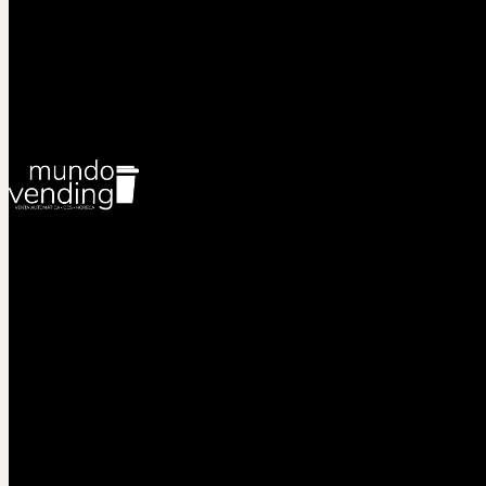
Consulta también las últimas
Newsletters
y
la Noticia de
la semana
.
Introduce tu correo y recibirás las noticias más
destacadas del sector del vending y ámbitos afines:
Suscribirse
La cabecera de referencia del sector del vending, café y
OCS en España desde 1990.
Editada por mpress publicaciones
Secciones
Vending · HORECA · OCS
Ferias &
Eventos
Asociaciones
Café
Archivo
Hemeroteca
Especiales digitales
Últimos