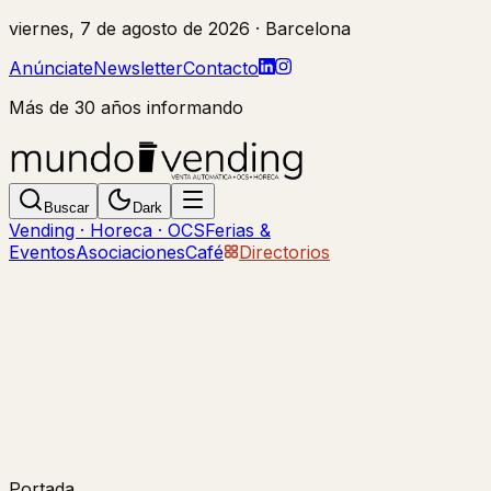
viernes, 7 de agosto de 2026
· Barcelona
Anúnciate
Newsletter
Contacto
Más de 30 años informando
Buscar
Dark
Vending · Horeca · OCS
Ferias &
Eventos
Asociaciones
Café
Directorios
Portada