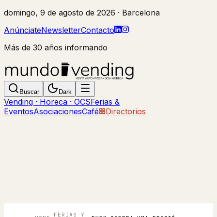
domingo, 9 de agosto de 2026
· Barcelona
Anúnciate
Newsletter
Contacto
Más de 30 años informando
Buscar
Dark
Vending · Horeca · OCS
Ferias &
Eventos
Asociaciones
Café
Directorios
FERIAS Y