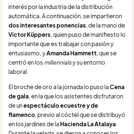
interés por la industria de la distribución
automática. A continuación, se impartieron
dos interesantes ponencias
, de la mano de
Victor Küppers
, quien puso de manifiesto lo
importante que es trabajar con pasión y
entusiasmo, y
Amanda Hammett
, que se
centró en los
millennials
y su entorno
laboral.
El broche de oro a la jornada lo puso la
Cena
de gala
, en la que los asistentes disfrutaron
de un
espectáculo ecuestre y de
flamenco
, previo al cóctel que se distribuyó
en los jardines de la
Hacienda La Atalaya
.
Durante la velada, se dieron a conocer los