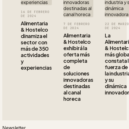
16 DE FEBRERO
DE 2024
Alimentaria
7 DE FEBRERO
22 DE MARZ
DE 2024
DE 2024
& Hostelco
Alimentaria
La
dinamiza el
& Hostelco
Alimentar
sector con
exhibirá la
& Hostel
más de 350
oferta más
más globa
actividades
completa
constata 
y
de
fuerza de
experiencias
soluciones
la industri
innovadoras
y su
destinadas
dinámica
al canal
innovado
horeca
Newsletter