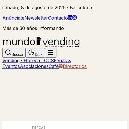
sábado, 8 de agosto de 2026
· Barcelona
Anúnciate
Newsletter
Contacto
Más de 30 años informando
Buscar
Dark
Vending · Horeca · OCS
Ferias &
Eventos
Asociaciones
Café
Directorios
FERIAS