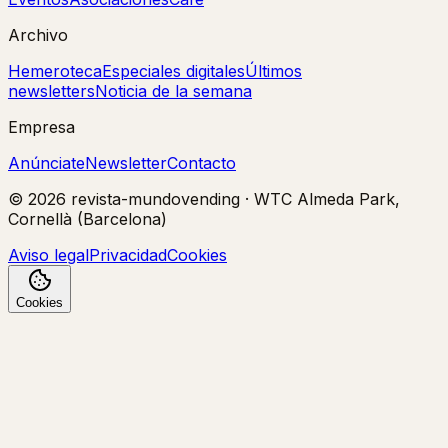
Archivo
Hemeroteca
Especiales digitales
Últimos
newsletters
Noticia de la semana
Empresa
Anúnciate
Newsletter
Contacto
©
2026
revista-mundovending
·
WTC Almeda Park,
Cornellà (Barcelona)
Aviso legal
Privacidad
Cookies
Cookies