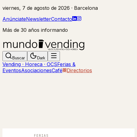
viernes, 7 de agosto de 2026
· Barcelona
Anúnciate
Newsletter
Contacto
Más de 30 años informando
Buscar
Dark
Vending · Horeca · OCS
Ferias &
Eventos
Asociaciones
Café
Directorios
FERIAS