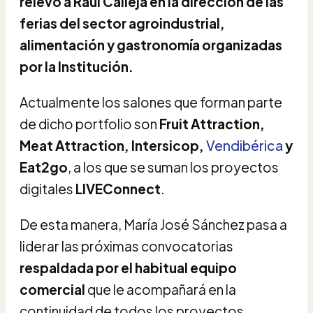
relevo a Raúl Calleja en la dirección de las
ferias del sector agroindustrial,
alimentación y gastronomía organizadas
por la Institución.
Actualmente los salones que forman parte
de dicho portfolio son
Fruit Attraction,
Meat Attraction, Intersicop,
Vendibérica
y
Eat2go
, a los que se suman los proyectos
digitales
LIVEConnect
.
De esta manera, María José Sánchez pasa a
liderar las próximas convocatorias
respaldada por el habitual equipo
comercial
que le acompañará en la
continuidad de todos los proyectos