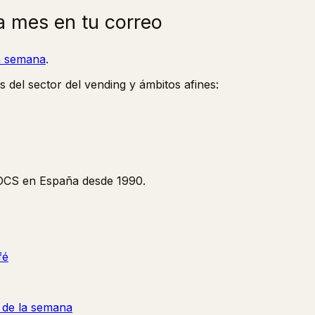
a mes en tu correo
la semana
.
s del sector del vending y ámbitos afines:
y OCS en España desde 1990.
fé
a de la semana