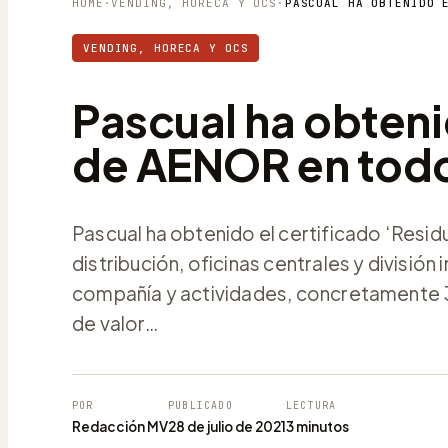
HOME
·
VENDING, HORECA Y OCS
·
VENDING, HORECA Y OCS
Pascual ha obteni
de AENOR en todo
Pascual ha obtenido el certificado ‘Res
distribución, oficinas centrales y división
compañía y actividades, concretamente 
de valor…
POR
PUBLICADO
LECTURA
Redacción MV
28 de julio de 2021
3 minutos