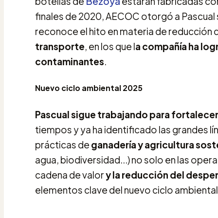
botellas de
Bezoya
estarán fabricadas con
finales de 2020, AECOC otorgó a Pascual s
reconoce el hito en materia de reducción
transporte
, en los que l
a compañía ha log
contaminantes
.
Nuevo ciclo ambiental 2025
Pascual sigue trabajando para fortalecer
tiempos y ya ha identificado las grandes l
prácticas de
ganadería y agricultura sost
agua, biodiversidad...) no solo en las opera
cadena de valor
y la reducción del despe
elementos clave del nuevo ciclo ambiental