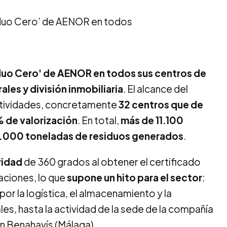
iduo Cero' de AENOR en todos sus centros de
ales y división inmobiliaria
. El alcance del
ctividades, concretamente
32 centros
que de
 de valorización
. En total,
más de 11.100
 12.000 toneladas de residuos generados
.
ridad
de 360 grados al obtener el certificado
laciones, lo que
supone un hito para el sector
:
or la logística, el almacenamiento y la
es, hasta la actividad de la sede de la compañía
en Benahavís (Málaga).