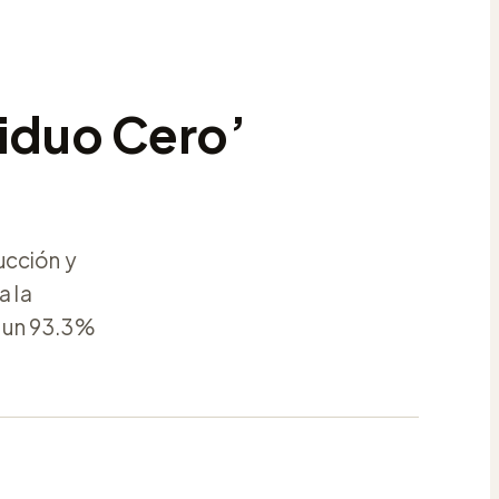
siduo Cero’
ucción y
a la
 un 93.3%