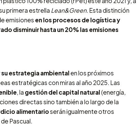
 plástico 100% reciclado (rPet) este año 2021 y, a
u primera estrella
Lean&Green
. Esta distinción
 de emisiones
en los procesos de logística y
rado disminuir hasta un 20% las emisiones
 su estrategia ambiental
en los próximos
íneas estratégicas con miras al año 2025. Las
enible
, la
gestión del capital natural
(energía,
ciones directas sino también a lo largo de la
rdicio alimentario
serán igualmente otros
 de Pascual.