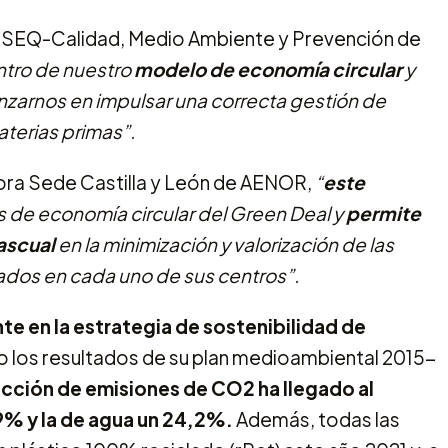
e HSEQ-Calidad, Medio Ambiente y Prevención de
ntro de nuestro
modelo de economía circular
y
nzarnos en impulsar una correcta gestión de
terias primas”.
ora Sede Castilla y León de AENOR,
“
este
es de economía circular del Green Deal y
permite
Pascual
en la minimización y valorización de las
rados en cada uno de sus centros”.
te en la estrategia de sostenibilidad de
o los resultados de su plan medioambiental 2015-
ucción de emisiones de CO2 ha llegado al
9% y la de agua un 24,2%.
Además, todas las