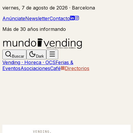
viernes, 7 de agosto de 2026
· Barcelona
Anúnciate
Newsletter
Contacto
Más de 30 años informando
Buscar
Dark
Vending · Horeca · OCS
Ferias &
Eventos
Asociaciones
Café
Directorios
VENDING,