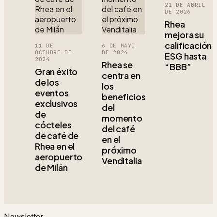
21 DE ABRIL
DE 2026
Rhea
mejora su
calificación
11 DE
6 DE MAYO
OCTUBRE DE
DE 2024
ESG hasta
2024
Rhea se
“BBB”
Gran éxito
centra en
de los
los
eventos
beneficios
exclusivos
del
de
momento
cócteles
del café
de café de
en el
Rhea en el
próximo
aeropuerto
Venditalia
de Milán
Newsletter