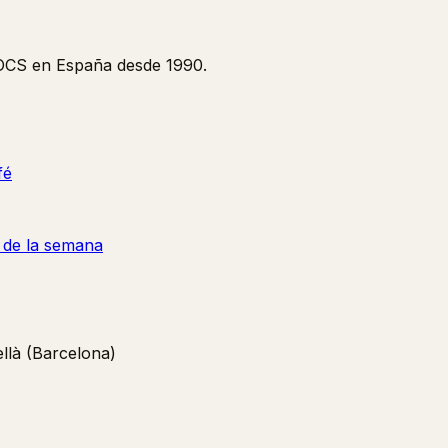
y OCS en España desde 1990.
fé
a de la semana
là (Barcelona)