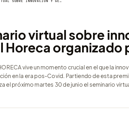
30 DE JUNIO: SEMINARIO VIRTUAL SOBRE INNOVACIÓN Y GESTIÓN EN EL CANAL HORECA ORGANIZADO POR H&T
ario virtual sobre in
al Horeca organizado
n HORECA vive un momento crucial en el que la inno
ción en la era pos-Covid. Partiendo de esta premi
a el próximo martes 30 de junio el seminario virtua