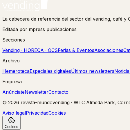
La cabecera de referencia del sector del vending, café 
Editada por mpress publicaciones
Secciones
Vending · HORECA · OCS
Ferias & Eventos
Asociaciones
Ca
Archivo
Hemeroteca
Especiales digitales
Últimos newsletters
Notici
Empresa
Anúnciate
Newsletter
Contacto
©
2026
revista-mundovending
·
WTC Almeda Park, Cornel
Aviso legal
Privacidad
Cookies
Cookies