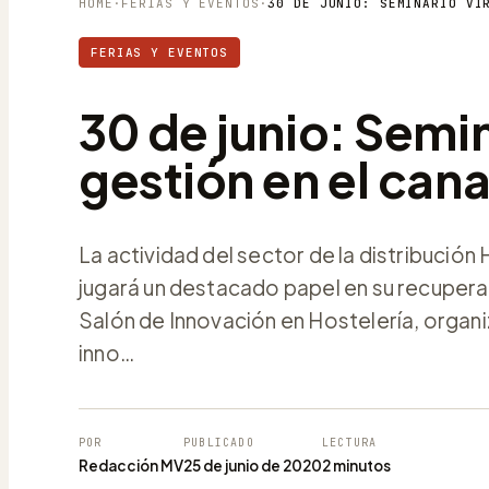
HOME
·
FERIAS Y EVENTOS
·
FERIAS Y EVENTOS
30 de junio: Semin
gestión en el can
La actividad del sector de la distribució
jugará un destacado papel en su recupera
Salón de Innovación en Hostelería, organiz
inno…
POR
PUBLICADO
LECTURA
Redacción MV
25 de junio de 2020
2 minutos