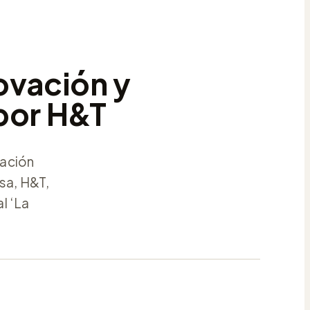
novación y
 por H&T
vación
sa, H&T,
l ‘La