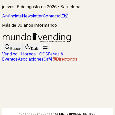
jueves, 6 de agosto de 2026
· Barcelona
Anúnciate
Newsletter
Contacto
Más de 30 años informando
Buscar
Dark
Vending · Horeca · OCS
Ferias &
Eventos
Asociaciones
Café
Directorios
HOME
·
ASOCIACIONES
·
AFEHC IMPULSA EL EQUIPAMIENTO ESPAÑOL PARA HOSTELERÍA EN NRA SHOW 2026