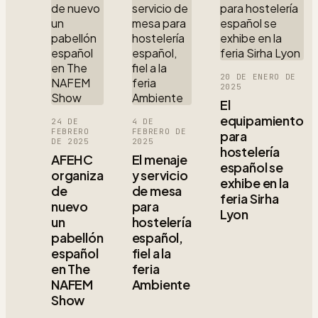
20 DE ENERO DE
2025
El
equipamiento
24 DE
4 DE
FEBRERO
FEBRERO DE
para
DE 2025
2025
hostelería
AFEHC
El menaje
español se
organiza
y servicio
exhibe en la
de
de mesa
feria Sirha
nuevo
para
Lyon
un
hostelería
pabellón
español,
español
fiel a la
en The
feria
NAFEM
Ambiente
Show