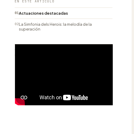
EN ESTE ARTÍCULO
01
Actuaciones destacadas
02
La Simfonia dels Herois: la melodía de la
superación