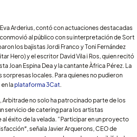
a Eva Arderius, contó con actuaciones destacadas
 conmovió al público con su interpretación de Sort
paron los bajistas Jordi Franco y Toni Fernández
tar Hero) y el escritor David Vila i Ros, quien recitó
nista Joan Espina Dea y la cantante Àfrica Pérez. La
s sorpresas locales. Para quienes no pudieron
 en la
plataforma 3Cat
.
al, Arbitrade no solo ha patrocinado parte de los
 servicio de catering para los artistas
al éxito de la velada. “Participar en un proyecto
isfacciónˮ, señala Javier Arquerons, CEO de