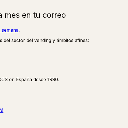
a mes en tu correo
la semana
.
s del sector del vending y ámbitos afines:
y OCS en España desde 1990.
fé