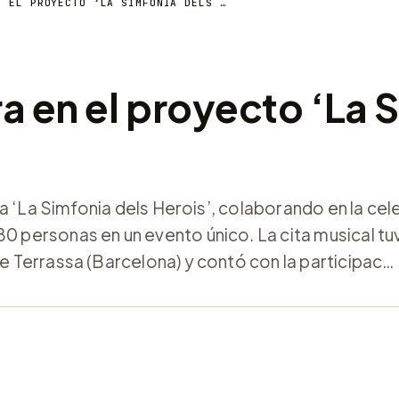
ARBITRADE COLABORA EN EL PROYECTO ‘LA SIMFONIA DELS HEROISʼ
a en el proyecto ‘La 
aria ‘La Simfonia dels Herois’, colaborando en la ce
0 personas en un evento único. La cita musical tuv
de Terrassa (Barcelona) y contó con la participac…