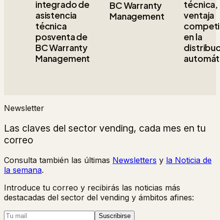
integrado de
técnica,
BC Warranty
asistencia
ventaja
Management
técnica
competi
posventa de
en la
BC Warranty
distribu
Management
automát
Newsletter
Las claves del sector vending, cada mes en tu
correo
Consulta también las últimas
Newsletters
y
la Noticia de
la semana
.
Introduce tu correo y recibirás las noticias más
destacadas del sector del vending y ámbitos afines:
Suscribirse