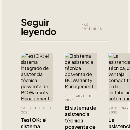
Seguir
MÁS
leyendo
ARTÍCULOS
7 DE ABRIL DE
2026
El sistema de
14 DE JUNIO DE
28 DE MAY
2023
2025
asistencia
TestOK: el
La
técnica
sistema
asistenc
posventa de