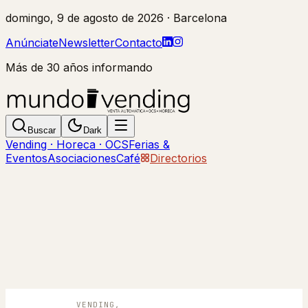
domingo, 9 de agosto de 2026
· Barcelona
Anúnciate
Newsletter
Contacto
Más de 30 años informando
Buscar
Dark
Vending · Horeca · OCS
Ferias &
Eventos
Asociaciones
Café
Directorios
VENDING,