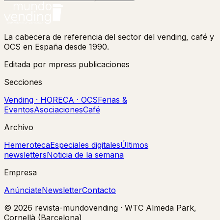
La cabecera de referencia del sector del vending, café y
OCS en España desde 1990.
Editada por mpress publicaciones
Secciones
Vending · HORECA · OCS
Ferias &
Eventos
Asociaciones
Café
Archivo
Hemeroteca
Especiales digitales
Últimos
newsletters
Noticia de la semana
Empresa
Anúnciate
Newsletter
Contacto
©
2026
revista-mundovending
·
WTC Almeda Park,
Cornellà (Barcelona)