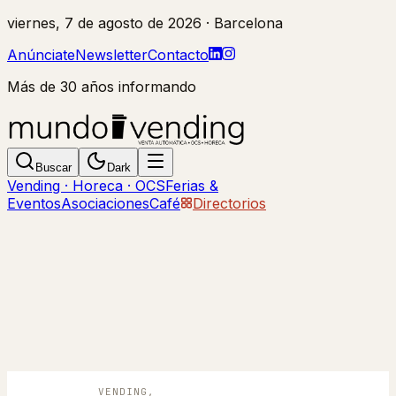
viernes, 7 de agosto de 2026
· Barcelona
Anúnciate
Newsletter
Contacto
Más de 30 años informando
Buscar
Dark
Vending · Horeca · OCS
Ferias &
Eventos
Asociaciones
Café
Directorios
VENDING,