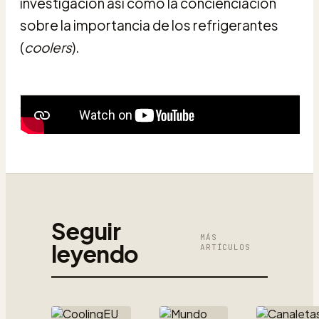
investigación así como la concienciación
sobre la importancia de los refrigerantes
(
coolers
).
Seguir
MÁS
leyendo
ARTÍCULOS