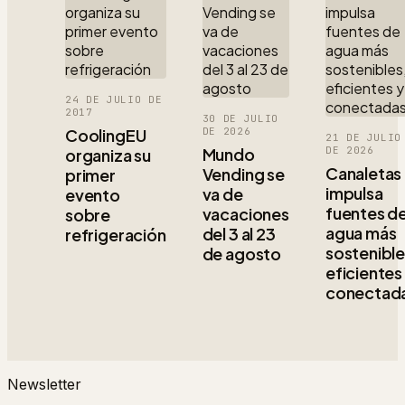
24 DE JULIO DE
2017
30 DE JULIO
CoolingEU
DE 2026
21 DE JULIO
Mundo
DE 2026
organiza su
Canaletas
Vending se
primer
impulsa
va de
evento
fuentes d
vacaciones
sobre
agua más
del 3 al 23
refrigeración
sostenible
de agosto
eficientes
conectad
Newsletter