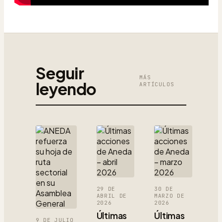
Seguir
MÁS
leyendo
ARTÍCULOS
29 DE
30 DE
ABRIL DE
MARZO DE
2026
2026
Últimas
Últimas
9 DE JULIO