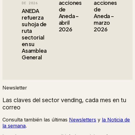
acciones
acciones
DE 2026
de
de
ANEDA
Aneda –
Aneda –
refuerza
abril
marzo
su hoja de
2026
2026
ruta
sectorial
en su
Asamblea
General
Newsletter
Las claves del sector vending, cada mes en tu
correo
Consulta también las últimas
Newsletters
y
la Noticia de
la semana
.