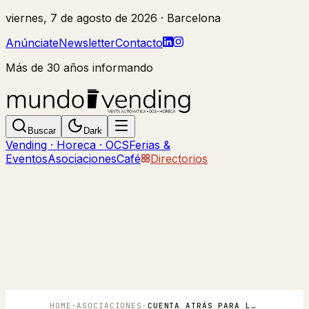
viernes, 7 de agosto de 2026
· Barcelona
Anúnciate
Newsletter
Contacto
Más de 30 años informando
Buscar
Dark
Vending · Horeca · OCS
Ferias &
Eventos
Asociaciones
Café
Directorios
HOME
·
ASOCIACIONES
·
CUENTA ATRÁS PARA LA ASAMBLEA DE ANEDA