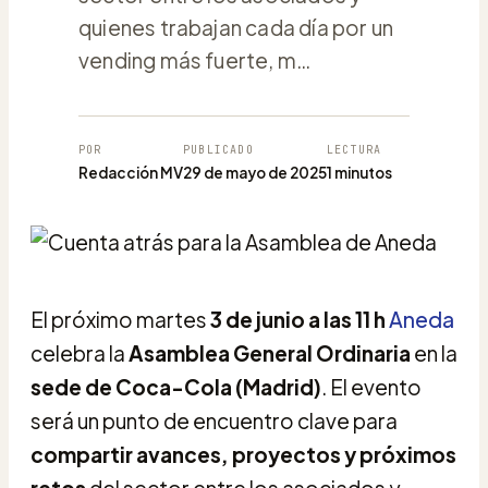
quienes trabajan cada día por un
vending más fuerte, m…
POR
PUBLICADO
LECTURA
Redacción MV
29 de mayo de 2025
1 minutos
El próximo martes
3 de junio a las 11 h
Aneda
celebra la
Asamblea General Ordinaria
en la
sede de Coca-Cola (Madrid)
. El evento
será un punto de encuentro clave para
compartir avances, proyectos y próximos
retos
del sector entre los asociados y