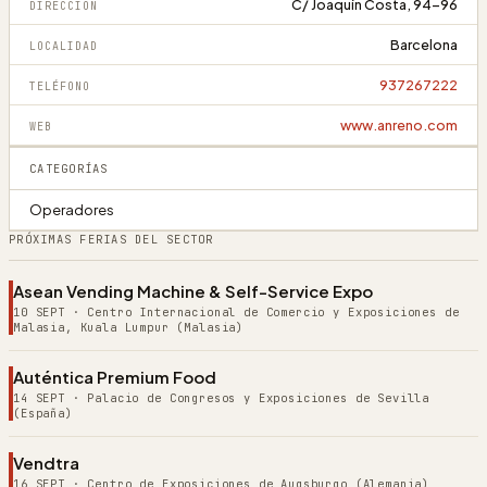
C/ Joaquín Costa, 94-96
DIRECCIÓN
Barcelona
LOCALIDAD
937267222
TELÉFONO
www.anreno.com
WEB
CATEGORÍAS
Operadores
PRÓXIMAS FERIAS DEL SECTOR
Asean Vending Machine & Self-Service Expo
10 SEPT
·
Centro Internacional de Comercio y Exposiciones de
Malasia, Kuala Lumpur (Malasia)
Auténtica Premium Food
14 SEPT
·
Palacio de Congresos y Exposiciones de Sevilla
(España)
Vendtra
16 SEPT
·
Centro de Exposiciones de Augsburgo (Alemania)