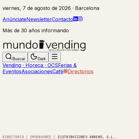
viernes, 7 de agosto de 2026
· Barcelona
Anúnciate
Newsletter
Contacto
Más de 30 años informando
Buscar
Dark
Vending · Horeca · OCS
Ferias &
Eventos
Asociaciones
Café
Directorios
DIRECTORIO
/
OPERADORES
/
DISTRIBUCIONES ANRENO, S.L.