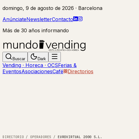
domingo, 9 de agosto de 2026
· Barcelona
Anúnciate
Newsletter
Contacto
Más de 30 años informando
Buscar
Dark
Vending · Horeca · OCS
Ferias &
Eventos
Asociaciones
Café
Directorios
DIRECTORIO
/
OPERADORES
/
EUROVIRTUAL 2000 S.L.