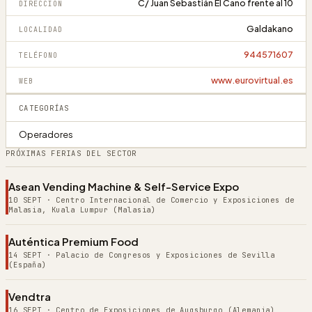
C/ Juan Sebastián El Cano frente al 10
DIRECCIÓN
Galdakano
LOCALIDAD
944571607
TELÉFONO
www.eurovirtual.es
WEB
CATEGORÍAS
Operadores
PRÓXIMAS FERIAS DEL SECTOR
Asean Vending Machine & Self-Service Expo
10 SEPT
·
Centro Internacional de Comercio y Exposiciones de
Malasia, Kuala Lumpur (Malasia)
Auténtica Premium Food
14 SEPT
·
Palacio de Congresos y Exposiciones de Sevilla
(España)
Vendtra
16 SEPT
·
Centro de Exposiciones de Augsburgo (Alemania)