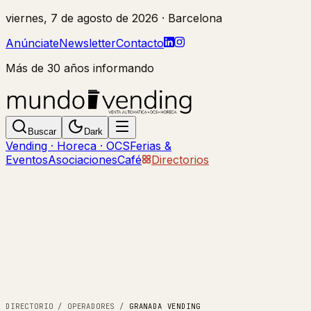
viernes, 7 de agosto de 2026
· Barcelona
Anúnciate
Newsletter
Contacto
Más de 30 años informando
Buscar
Dark
Vending · Horeca · OCS
Ferias &
Eventos
Asociaciones
Café
Directorios
DIRECTORIO
/
OPERADORES
/
GRANADA VENDING