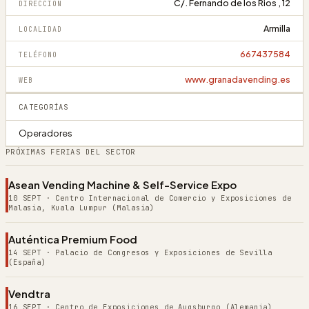
C/. Fernando de los Rios , 12
DIRECCIÓN
Armilla
LOCALIDAD
667437584
TELÉFONO
www.granadavending.es
WEB
CATEGORÍAS
Operadores
PRÓXIMAS FERIAS DEL SECTOR
Asean Vending Machine & Self-Service Expo
10 SEPT
·
Centro Internacional de Comercio y Exposiciones de
Malasia, Kuala Lumpur (Malasia)
Auténtica Premium Food
14 SEPT
·
Palacio de Congresos y Exposiciones de Sevilla
(España)
Vendtra
16 SEPT
·
Centro de Exposiciones de Augsburgo (Alemania)