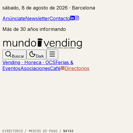
sábado, 8 de agosto de 2026
· Barcelona
Anúnciate
Newsletter
Contacto
Más de 30 años informando
Buscar
Dark
Vending · Horeca · OCS
Ferias &
Eventos
Asociaciones
Café
Directorios
DIRECTORIO
/
MEDIOS DE PAGO
/
NAYAX