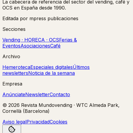
La cabecera de referencia del sector del vending, café y
OCS en España desde 1990.
Editada por mpress publicaciones
Secciones
Vending · HORECA · OCS
Ferias &
Eventos
Asociaciones
Café
Archivo
Hemeroteca
Especiales digitales
Últimos
newsletters
Noticia de la semana
Empresa
Anúnciate
Newsletter
Contacto
©
2026
Revista Mundovending
·
WTC Almeda Park,
Cornellà (Barcelona)
Aviso legal
Privacidad
Cookies