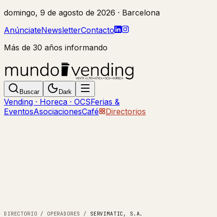
domingo, 9 de agosto de 2026
· Barcelona
Anúnciate
Newsletter
Contacto
Más de 30 años informando
Buscar
Dark
Vending · Horeca · OCS
Ferias &
Eventos
Asociaciones
Café
Directorios
DIRECTORIO
/
OPERADORES
/
SERVIMATIC, S.A.