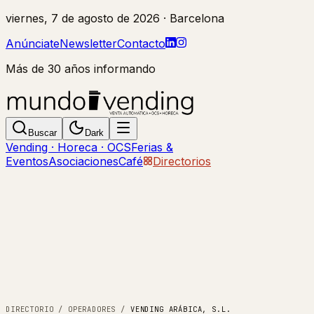
viernes, 7 de agosto de 2026
· Barcelona
Anúnciate
Newsletter
Contacto
Más de 30 años informando
Buscar
Dark
Vending · Horeca · OCS
Ferias &
Eventos
Asociaciones
Café
Directorios
DIRECTORIO
/
OPERADORES
/
VENDING ARÁBICA, S.L.