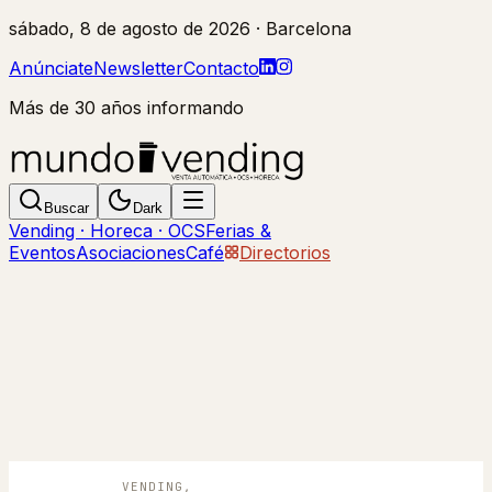
sábado, 8 de agosto de 2026
· Barcelona
Anúnciate
Newsletter
Contacto
Más de 30 años informando
Buscar
Dark
Vending · Horeca · OCS
Ferias &
Eventos
Asociaciones
Café
Directorios
VENDING,