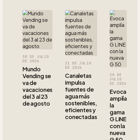
30 DE JULIO
DE 2026
21 DE JULIO
Mundo
DE 2026
Canaletas
Vending se
20 DE
JULIO
impulsa
va de
DE 2026
fuentes de
vacaciones
Evoca
agua más
del 3 al 23
amplía
sostenibles,
de agosto
la
eficientes y
gama
conectadas
G LINE
con la
nueva
G 50