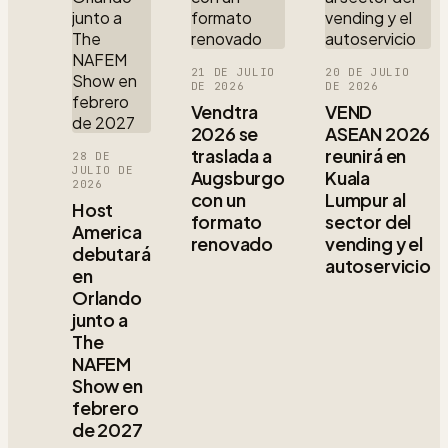
21 DE JULIO
20 DE JULIO
DE 2026
DE 2026
Vendtra
VEND
2026 se
ASEAN 2026
traslada a
reunirá en
28 DE
JULIO DE
Augsburgo
Kuala
2026
con un
Lumpur al
Host
formato
sector del
America
renovado
vending y el
debutará
autoservicio
en
Orlando
junto a
The
NAFEM
Show en
febrero
de 2027