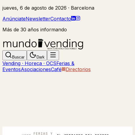
jueves, 6 de agosto de 2026
· Barcelona
Anúnciate
Newsletter
Contacto
Más de 30 años informando
Buscar
Dark
Vending · Horeca · OCS
Ferias &
Eventos
Asociaciones
Café
Directorios
FERIAS Y